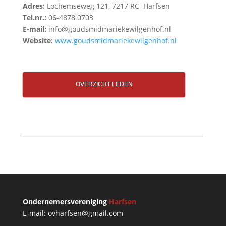
Adres:
Lochemseweg 121, 7217 RC Harfsen
Tel.nr.:
06-4878 0703
E-mail:
info@goudsmidmariekewilgenhof.nl
Website:
www.goudsmidmariekewilgenhof.nl
OVERZICHT LEDEN
Ondernemersvereniging
Harfsen
E-mail: ovharfsen@gmail.com