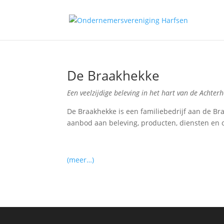
De Braakhekke
Een veelzijdige beleving in het hart van de Achter
De Braakhekke is een familiebedrijf aan de Br
aanbod aan beleving, producten, diensten en o
(meer…)