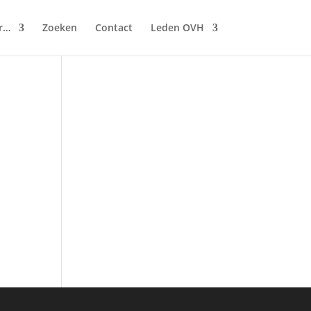
r…
Zoeken
Contact
Leden OVH