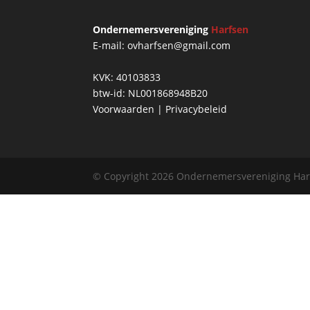
Ondernemersvereniging
Harfsen
E-mail: ovharfsen@gmail.com
KVK: 40103833
btw-id: NL001868948B20
Voorwaarden
|
Privacybeleid
© Copyright 2026 Ondernemersvereniging Harf