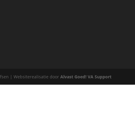
sen | Websiterealisatie door
Alvast Goed! VA Support