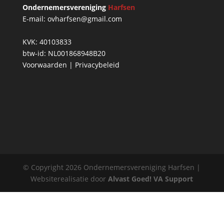
Ondernemersvereniging
Harfsen
E-mail: ovharfsen@gmail.com
KVK: 40103833
btw-id: NL001868948B20
Voorwaarden
|
Privacybeleid
© Copyright 2026 Ondernemersvereniging Harfsen |
Websiterealisatie door
Alvast Goed! VA Support